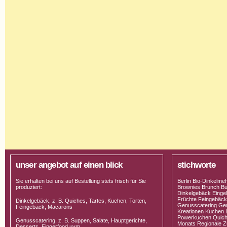
unser angebot auf einen blick
stichworte
Sie erhalten bei uns auf Bestellung stets frisch für Sie
Berlin Bio-Dinkelme
produziert:
Brownies Brunch Bu
Dinkelgebäck Einge
Früchte Feingebäck 
Dinkelgebäck, z. B. Quiches, Tartes, Kuchen, Torten,
Genusscatering Gen
Feingebäck, Macarons
Kreationen Kuchen 
Powerkuchen Quich
Genusscatering, z. B. Suppen, Salate, Hauptgerichte,
Monats Regionale Zu
Desserts, Fingerfood uvm.