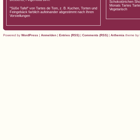
Schokotörtchen Sho
Monats Tartes Tarte
"Süße Tafel" von Tartes de Tom, z. B. Kuchen, Torten und
Vegetarisch
Feingebäck farblich aufeinander abgestimmt nach Ihren
Vorstellungen
Powered by
WordPress
|
Anmelden
|
Entries (RSS)
|
Comments (RSS)
|
Arthemia
theme by