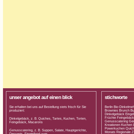
unser angebot auf einen blick
stichworte
Sie erhalten bei uns auf Bestellung stets frisch für Sie
Berlin Bio-Dinkelme
produziert:
Brownies Brunch Bu
Dinkelgebäck Einge
Früchte Feingebäck 
Dinkelgebäck, z. B. Quiches, Tartes, Kuchen, Torten,
Genusscatering Gen
Feingebäck, Macarons
Kreationen Kuchen 
Powerkuchen Quich
Genusscatering, z. B. Suppen, Salate, Hauptgerichte,
Monats Regionale Zu
Desserts, Fingerfood uvm.