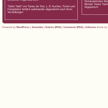
Schokotörtchen Sho
Monats Tartes Tarte
"Süße Tafel" von Tartes de Tom, z. B. Kuchen, Torten und
Vegetarisch
Feingebäck farblich aufeinander abgestimmt nach Ihren
Vorstellungen
Powered by
WordPress
|
Anmelden
|
Entries (RSS)
|
Comments (RSS)
|
Arthemia
theme by