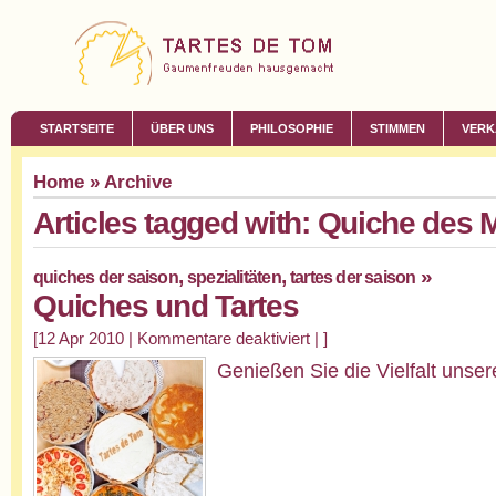
STARTSEITE
ÜBER UNS
PHILOSOPHIE
STIMMEN
VERK
Home
» Archive
Articles tagged with: Quiche des 
,
,
»
quiches der saison
spezialitäten
tartes der saison
Quiches und Tartes
[12 Apr 2010 |
Kommentare deaktiviert
| ]
Genießen Sie die Vielfalt unser