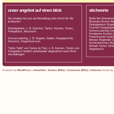
unser angebot auf einen blick
stichworte
Sie erhalten bei uns auf Bestellung stets frisch für Sie
Berlin Bio-Dinkelme
produziert:
Brownies Brunch Bu
Dinkelgebäck Einge
Früchte Feingebäck 
Dinkelgebäck, z. B. Quiches, Tartes, Kuchen, Torten,
Genusscatering Gen
Feingebäck, Macarons
Kreationen Kuchen 
Powerkuchen Quich
Genusscatering, z. B. Suppen, Salate, Hauptgerichte,
Monats Regionale Zu
Desserts, Fingerfood uvm.
Schokotörtchen Sho
Monats Tartes Tarte
"Süße Tafel" von Tartes de Tom, z. B. Kuchen, Torten und
Vegetarisch
Feingebäck farblich aufeinander abgestimmt nach Ihren
Vorstellungen
Powered by
WordPress
|
Anmelden
|
Entries (RSS)
|
Comments (RSS)
|
Arthemia
theme by