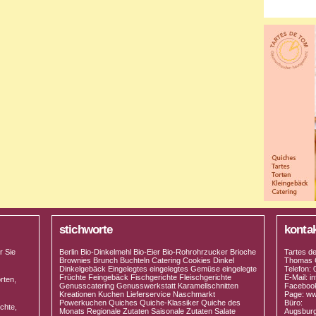
stichworte
konta
r Sie
Berlin Bio-Dinkelmehl Bio-Eier Bio-Rohrohrzucker Brioche
Tartes d
Brownies Brunch Buchteln Catering Cookies Dinkel
Thomas 
Dinkelgebäck Eingelegtes eingelegtes Gemüse eingelegte
Telefon:
Früchte Feingebäck Fischgerichte Fleischgerichte
E-Mail: 
rten,
Genusscatering Genusswerkstatt Karamellschnitten
Facebook
Kreationen Kuchen Lieferservice Naschmarkt
Page: ww
Powerkuchen Quiches Quiche-Klassiker Quiche des
Büro:
chte,
Monats Regionale Zutaten Saisonale Zutaten Salate
Augsburge