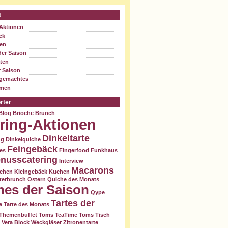
t
-Aktionen
ck
ten
der Saison
äten
r Saison
gemachtes
hmen
rter
Blog
Brioche
Brunch
ring-Aktionen
Dinkeltarte
ng
Dinkelquiche
Feingebäck
es
Fingerfood
Funkhaus
nusscatering
Interview
Macarons
zchen
Kleingebäck
Kuchen
terbrunch
Ostern
Quiche des Monats
hes der Saison
Qype
Tartes der
e
Tarte des Monats
Themenbuffet
Toms TeaTime
Toms Tisch
Vera Block
Weckgläser
Zitronentarte