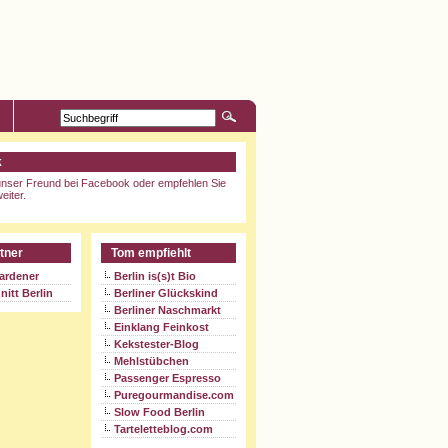
k
nser Freund bei Facebook oder empfehlen Sie
eiter.
tner
Tom empfiehlt
ardener
Berlin is(s)t Bio
nitt Berlin
Berliner Glückskind
Berliner Naschmarkt
Einklang Feinkost
Kekstester-Blog
Mehlstübchen
Passenger Espresso
Puregourmandise.com
Slow Food Berlin
Tarteletteblog.com