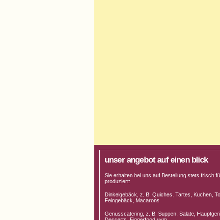
unser angebot auf einen blick
Sie erhalten bei uns auf Bestellung stets frisch fü
produziert:
Dinkelgebäck, z. B. Quiches, Tartes, Kuchen, To
Feingebäck, Macarons
Genusscatering, z. B. Suppen, Salate, Hauptgeri
Desserts, Fingerfood uvm.