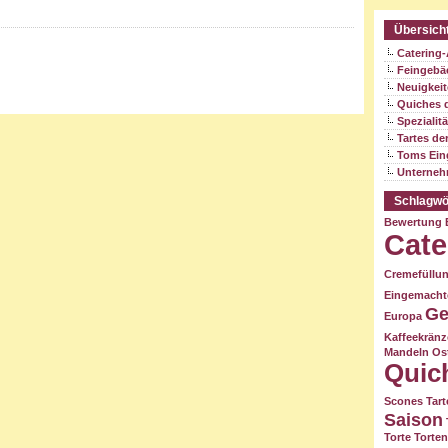
Übersich
Catering
Feingebä
Neuigkei
Quiches 
Spezialit
Tartes de
Toms Ein
Unterne
Schlagwö
Bewertung
Cate
Cremefüllu
Eingemacht
Ge
Europa
Kaffeekrän
Mandeln
Os
Quic
Scones
Tart
Saison
Torte
Torten