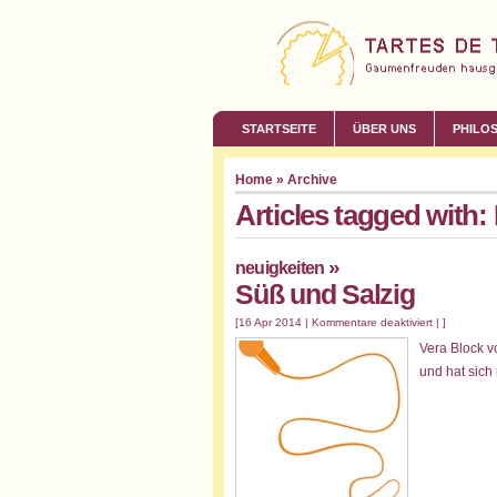
STARTSEITE
ÜBER UNS
PHILO
Home
» Archive
Articles tagged with
»
neuigkeiten
Süß und Salzig
[16 Apr 2014 |
Kommentare deaktiviert
| ]
Vera Block 
und hat sich