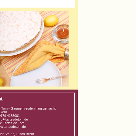
kt
e Tom - Gaumenfreuden hausgemacht
Gern
 0179 4135001
info@tartesdetom.de
: Tartes de Tom
w.tartesdetom.de
r Str. 27, 10789 Berlin