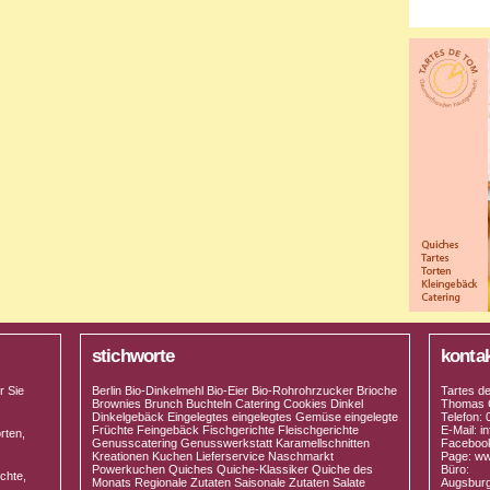
stichworte
konta
r Sie
Berlin Bio-Dinkelmehl Bio-Eier Bio-Rohrohrzucker Brioche
Tartes d
Brownies Brunch Buchteln Catering Cookies Dinkel
Thomas 
Dinkelgebäck Eingelegtes eingelegtes Gemüse eingelegte
Telefon:
Früchte Feingebäck Fischgerichte Fleischgerichte
E-Mail: 
rten,
Genusscatering Genusswerkstatt Karamellschnitten
Facebook
Kreationen Kuchen Lieferservice Naschmarkt
Page: ww
Powerkuchen Quiches Quiche-Klassiker Quiche des
Büro:
chte,
Monats Regionale Zutaten Saisonale Zutaten Salate
Augsburge