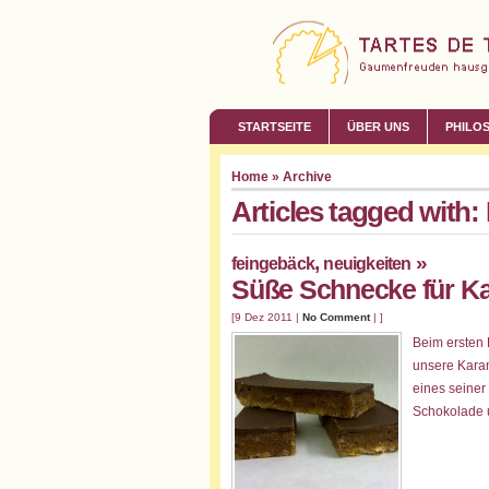
STARTSEITE
ÜBER UNS
PHILO
Home
» Archive
Articles tagged with
,
»
feingebäck
neuigkeiten
Süße Schnecke für Ka
[9 Dez 2011 |
No Comment
| ]
Beim ersten 
unsere Karam
eines seiner
Schokolade 