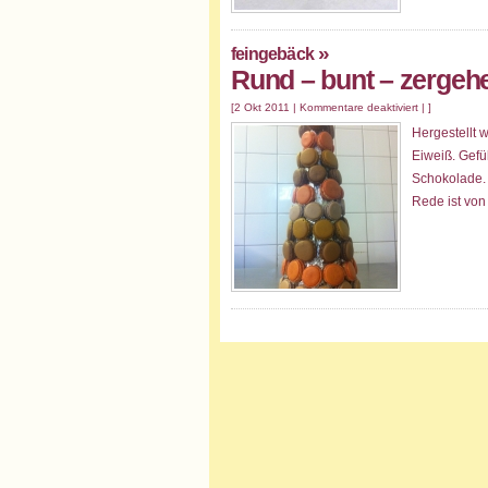
»
feingebäck
Rund – bunt – zergeh
[2 Okt 2011 |
Kommentare deaktiviert
| ]
Hergestellt
Eiweiß. Gefü
Schokolade. 
Rede ist vo