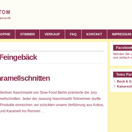
SOPHIE
STIMMEN
VERKAUF
FAQ
KONTAKT
IMPRESSUM
Faceboo
Werden Sie u
: Feingebäck
uns einfach w
Toms Par
ramellschnitten
Bock & G
Kaisersch
Berliner Naschmarkt von Slow Food Berlin prämierte die Jury
ellschnitten. Jeder der zwanzig Naschmarkt-Teilnehmer durfte
 Produkte einreichen; wir schickten unsere Verführung aus Kokos,
und Karamell ins Rennen …