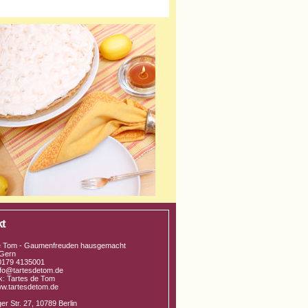
kt
e Tom - Gaumenfreuden hausgemacht
Gern
 0179 4135001
info@tartesdetom.de
: Tartes de Tom
w.tartesdetom.de
r Str. 27, 10789 Berlin