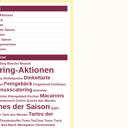
t
-Aktionen
ck
ten
der Saison
äten
r Saison
gemachtes
hmen
rter
Blog
Brioche
Brunch
ring-Aktionen
Dinkeltarte
ng
Dinkelquiche
Feingebäck
es
Fingerfood
Funkhaus
nusscatering
Interview
Macarons
zchen
Kleingebäck
Kuchen
terbrunch
Ostern
Quiche des Monats
hes der Saison
Qype
Tartes der
e
Tarte des Monats
Themenbuffet
Toms TeaTime
Toms Tisch
Vera Block
Weckgläser
Zitronentarte