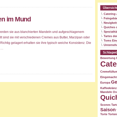
Übersich
Catering
en im Mund
Feingebä
Neuigkei
Quiches 
 werden sie aus blanchierten Mandeln und aufgeschlagenem
Spezialit
Tartes de
llt sind sie mit verschiedenen Cremes aus Butter, Marzipan oder
Toms Ein
Richtig gelagert erhalten sie ihre typisch weiche Konsistenz. Die
Unterne
n …
Schlagwö
Bewertung
Cate
Cremefüllu
Eingemacht
Ge
Europa
Kaffeekrän
Mandeln
Os
Quic
Scones
Tart
Saison
Torte
Torten