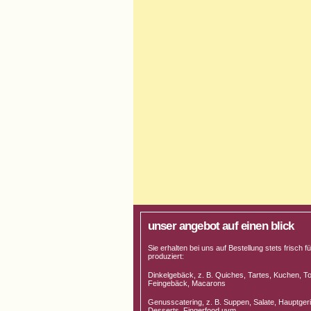
unser angebot auf einen blick
Sie erhalten bei uns auf Bestellung stets frisch fü
produziert:
Dinkelgebäck, z. B. Quiches, Tartes, Kuchen, To
Feingebäck, Macarons
Genusscatering, z. B. Suppen, Salate, Hauptgeri
Desserts, Fingerfood uvm.