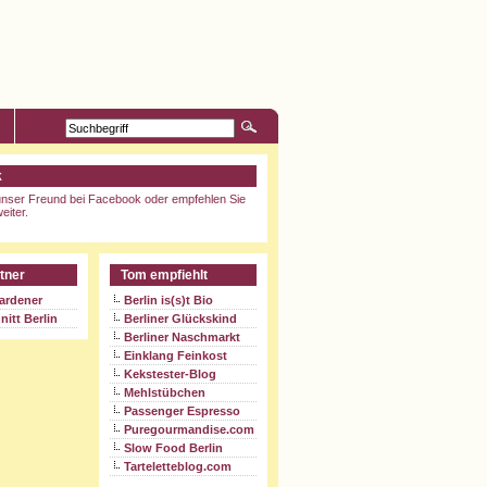
k
nser Freund bei Facebook oder empfehlen Sie
eiter.
tner
Tom empfiehlt
ardener
Berlin is(s)t Bio
nitt Berlin
Berliner Glückskind
Berliner Naschmarkt
Einklang Feinkost
Kekstester-Blog
Mehlstübchen
Passenger Espresso
Puregourmandise.com
Slow Food Berlin
Tarteletteblog.com