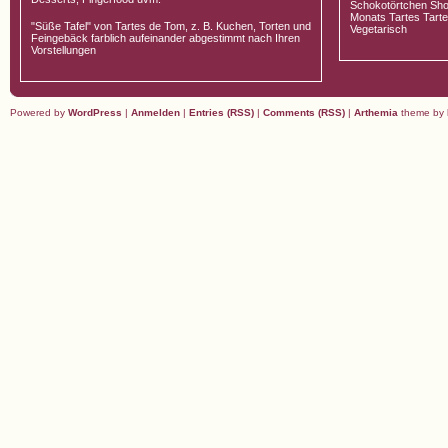
Schokotörtchen Sho
Monats Tartes Tarte
"Süße Tafel" von Tartes de Tom, z. B. Kuchen, Torten und
Vegetarisch
Feingebäck farblich aufeinander abgestimmt nach Ihren
Vorstellungen
Powered by
WordPress
|
Anmelden
|
Entries (RSS)
|
Comments (RSS)
|
Arthemia
theme by